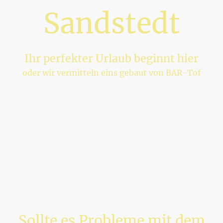
Sandstedt
Ihr perfekter Urlaub beginnt hier
oder wir vermitteln eins gebaut von BAR-Tof
Erleben Sie unvergessliche Momente in unserem modern gestalteten
Tiny House in Sandstedt.
Ideal für Familien und Freunde, bietet es alles, was Sie für einen
komfortablen Aufenthalt benötigen.
Seit Saison 2026 mit zusätzlichen zwei Neuen Häuser und ein
Beistellhaus.
Alle drei Häuser stehen direkt an der Weser nebeneinander auf
jeweils eigenen Grundstücken.
Buchung ab sofort möglich. Belegung sind vom 2 April bis
einschließlich 12 Oktober möglich
Sollte es Probleme mit dem